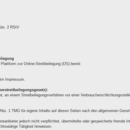
 Abs. 2 RStV
eilegung
Plattform zur Online-Streitbeilegung (OS) bereit:
 im Impressum.
rstreitbeilegungsgesetz):
htet, an einem Streitbeilegungsverfahren vor einer Verbraucherschlichtungsstel
 Abs. 1 TMG für eigene Inhalte auf diesen Seiten nach den allgemeinen Geset
teanbieter jedoch nicht verpflichtet, übermittelte oder gespeicherte fremde 
htswidrige Tätigkeit hinweisen.