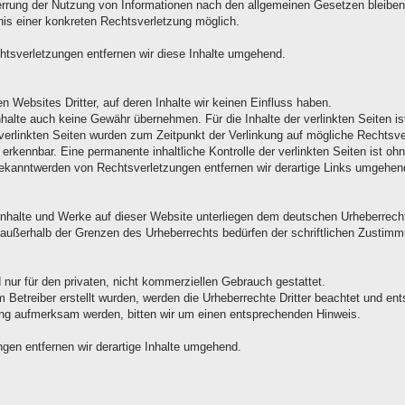
errung der Nutzung von Informationen nach den allgemeinen Gesetzen bleiben 
nis einer konkreten Rechtsverletzung möglich.
tsverletzungen entfernen wir diese Inhalte umgehend.
n Websites Dritter, auf deren Inhalte wir keinen Einfluss haben.
halte auch keine Gewähr übernehmen. Für die Inhalte der verlinkten Seiten ist 
e verlinkten Seiten wurden zum Zeitpunkt der Verlinkung auf mögliche Rechtsv
 erkennbar. Eine permanente inhaltliche Kontrolle der verlinkten Seiten ist oh
ekanntwerden von Rechtsverletzungen entfernen wir derartige Links umgehen
n Inhalte und Werke auf dieser Website unterliegen dem deutschen Urheberrecht.
 außerhalb der Grenzen des Urheberrechts bedürfen der schriftlichen Zustimm
nur für den privaten, nicht kommerziellen Gebrauch gestattet.
om Betreiber erstellt wurden, werden die Urheberrechte Dritter beachtet und e
ung aufmerksam werden, bitten wir um einen entsprechenden Hinweis.
en entfernen wir derartige Inhalte umgehend.