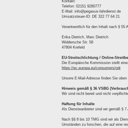
Kontakt:
Telefon: 02151 9280777
E-Mail: info@pegasus-fahrdienst.de
Umsatzsteuer-ID: DE 322 77 64 21
Verantwortlich für den Inhalt nach § 55
Erika Dietrich, Marc Dietrich
Widdersche Str. 58
47804 Krefeld
EU-Streitschlichtung / Online-Streitb
Die Europäische Kommission stellt eine 
https://ec.europa.eu/consumers/odr
Unsere E-Mail-Adresse finden Sie oben
Hinweis gemäß § 36 VSBG (Verbrauche
Wir sind nicht bereit und nicht verpflic
Haftung für Inhalte
Als Diensteanbieter sind wir gemäß § 7
Nach §§ 8 bis 10 TMG sind wir als Diens
Umständen zu forschen, die auf eine rec